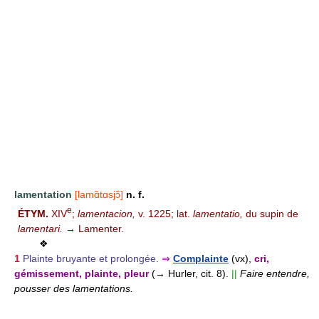
lamentation
[lamɑ̃tɑsjɔ̃]
n. f.
e
ÉTYM.
XIV
;
lamentacion,
v. 1225; lat.
lamentatio,
du supin de
lamentari.
→ Lamenter.
❖
1
Plainte bruyante et prolongée.
⇒
Complainte
(vx),
cri,
gémissement, plainte, pleur
(→ Hurler, cit. 8).
||
Faire entendre,
pousser des lamentations.