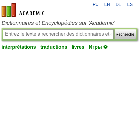
RU
EN
DE
ES
fr-academic.com
Dictionnaires et Encyclopédies sur 'Academic'
Recherche!
interprétations
traductions
livres
Игры ⚽