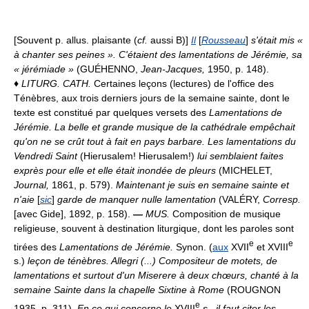
[Souvent p. allus. plaisante (
cf.
aussi B)]
Il
[
Rousseau
]
s'était mis «
à chanter ses peines ». C'étaient des lamentations de Jérémie, sa
« jérémiade »
(GUÉHENNO,
Jean-Jacques,
1950, p. 148).
♦
LITURG. CATH.
Certaines leçons (lectures) de l'office des
Ténèbres, aux trois derniers jours de la semaine sainte, dont le
texte est constitué par quelques versets des
Lamentations de
Jérémie.
La belle et grande musique de la cathédrale empêchait
qu'on ne se crût tout à fait en pays barbare. Les lamentations du
Vendredi Saint
(Hierusalem! Hierusalem!)
lui semblaient faites
exprès pour elle et elle était inondée de pleurs
(MICHELET,
Journal,
1861, p. 579).
Maintenant je suis en semaine sainte et
n'aie
[
sic
]
garde de manquer nulle lamentation
(VALÉRY,
Corresp.
[avec Gide], 1892, p. 158).
—
MUS.
Composition de musique
religieuse, souvent à destination liturgique, dont les paroles sont
e
e
tirées des
Lamentations de Jérémie.
Synon. (
aux
XVII
et XVIII
s.)
leçon de ténèbres.
Allegri (...) Compositeur de motets, de
lamentations et surtout d'un Miserere à deux chœurs, chanté à la
semaine Sainte dans la chapelle Sixtine à Rome
(ROUGNON
e
1935, p. 311).
En ce qui concerne le
XVIII
s., il faut citer les