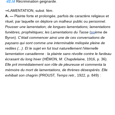
d2./d
Récrimination geignarde.
⇒LAMENTATION, subst. fém.
A. —
Plainte forte et prolongée, parfois de caractère religieux et
rituel, par laquelle on déplore un malheur public ou personnel.
Pousser une lamentation; de longues lamentations; lamentations
funèbres, prophétiques; les Lamentations du Tasse
(
po
ème de
Byron).
C'était commencer ainsi une de ces conversations de
paysans qui sont comme une interminable mélopée pleine de
redites (...). Et le sujet en fut tout naturellement l'éternelle
lamentation canadienne : la plainte sans révolte contre le fardeau
écrasant du long hiver
(HÉMON,
M. Chapdelaine,
1916, p. 36).
Elle prit immédiatement son rôle de pleureuse et commenta la
mémoire du mort de lamentations, de thrènes désespérés. Elle
exhibait son chagrin
(PROUST,
Temps retr.,
1922, p. 849) :