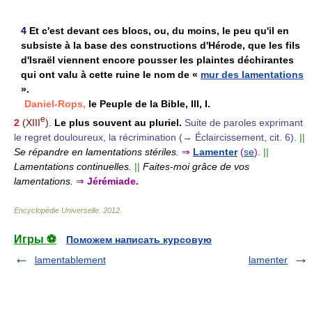
4
Et c'est devant ces blocs, ou, du moins, le peu qu'il en
subsiste à la base des constructions d'Hérode, que les fils
d'Israël viennent encore pousser les plaintes déchirantes
qui ont valu à cette ruine le nom de «
mur des lamentations
».
Daniel-Rops,
le Peuple de la Bible, III, I.
e
2
(XIII
).
Le plus souvent au pluriel.
Suite de paroles exprimant
le regret douloureux, la récrimination (→ Éclaircissement, cit. 6).
||
Se répandre en lamentations stériles.
⇒
Lamenter
(
se
).
||
Lamentations continuelles.
||
Faites-moi grâce de vos
lamentations.
⇒
Jérémiade.
Encyclopédie Universelle
.
2012
.
Игры ⚽
Поможем написать курсовую
lamentablement
lamenter