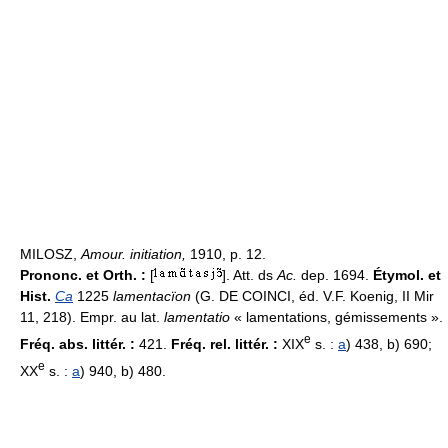
MILOSZ,
Amour. initiation,
1910, p. 12.
Prononc. et Orth. :
[
]. Att. ds
Ac.
dep. 1694.
Étymol. et
Hist.
Ca
1225
lamentacïon
(G. DE COINCI, éd. V.F. Koenig, II Mir
11, 218). Empr. au lat.
lamentatio
« lamentations, gémissements ».
e
Fréq. abs. littér. :
421.
Fréq. rel. littér. :
XIX
s. :
a
) 438, b) 690;
e
XX
s. :
a
) 940, b) 480.