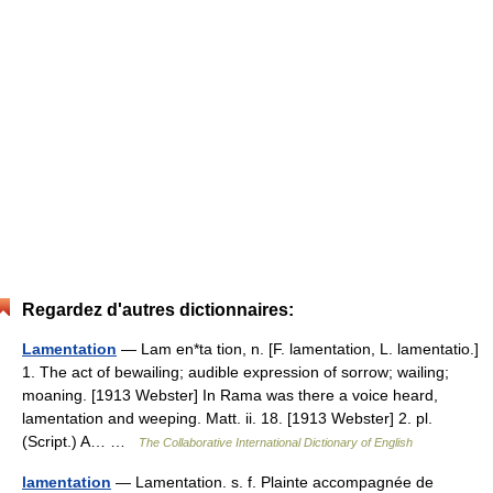
Regardez d'autres dictionnaires:
Lamentation
— Lam en*ta tion, n. [F. lamentation, L. lamentatio.]
1. The act of bewailing; audible expression of sorrow; wailing;
moaning. [1913 Webster] In Rama was there a voice heard,
lamentation and weeping. Matt. ii. 18. [1913 Webster] 2. pl.
(Script.) A… …
The Collaborative International Dictionary of English
lamentation
— Lamentation. s. f. Plainte accompagnée de