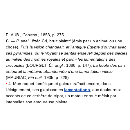
FLAUB.,
Corresp.,
1853, p. 275.
C. —
P. anal., littér.
Cri, bruit plaintif (émis par un animal ou une
chose).
Puis la vision changeait, et l'antique Égypte s'ouvrait avec
ses pyramides, où le Voyant se sentait enseveli depuis des siècles
au milieu des momies royales et parmi les lamentations des
crocodiles
(BOURGET,
Ét. angl.,
1888, p. 147).
La houle des pins
entourait la métairie abandonnée d'une lamentation infinie
(MAURIAC,
Fin nuit,
1935, p. 228) :
•
4. Mon roquet famélique et galeux traînait encore, dans
l'éloignement, ses glapissantes
lamentations
; aux douloureux
accents de ce cerbère de tripot, un matou enroué mêlait par
intervalles son amoureuse plainte.