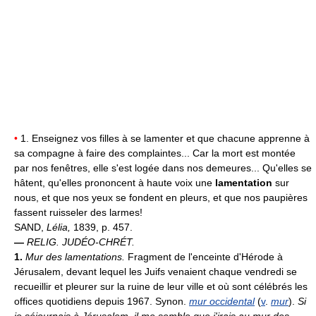
•
1. Enseignez vos filles à se lamenter et que chacune apprenne à
sa compagne à faire des complaintes... Car la mort est montée
par nos fenêtres, elle s'est logée dans nos demeures... Qu'elles se
hâtent, qu'elles prononcent à haute voix une
lamentation
sur
nous, et que nos yeux se fondent en pleurs, et que nos paupières
fassent ruisseler des larmes!
SAND,
Lélia,
1839, p. 457.
—
RELIG. JUDÉO-CHRÉT.
1.
Mur des lamentations.
Fragment de l'enceinte d'Hérode à
Jérusalem, devant lequel les Juifs venaient chaque vendredi se
recueillir et pleurer sur la ruine de leur ville et où sont célébrés les
offices quotidiens depuis 1967. Synon.
mur occidental
(
v
.
mur
).
Si
je séjournais à Jérusalem, il me semble que j'irais au mur des