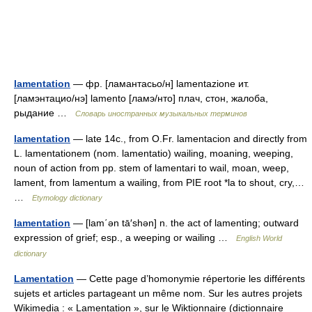
lamentation
— фр. [ламантасьо/н] lamentazione ит.
[ламэнтацио/нэ] lamento [ламэ/нто] плач, стон, жалоба,
рыдание …
Словарь иностранных музыкальных терминов
lamentation
— late 14c., from O.Fr. lamentacion and directly from
L. lamentationem (nom. lamentatio) wailing, moaning, weeping,
noun of action from pp. stem of lamentari to wail, moan, weep,
lament, from lamentum a wailing, from PIE root *la to shout, cry,…
…
Etymology dictionary
lamentation
— [lam΄ən tā′shən] n. the act of lamenting; outward
expression of grief; esp., a weeping or wailing …
English World
dictionary
Lamentation
— Cette page d’homonymie répertorie les différents
sujets et articles partageant un même nom. Sur les autres projets
Wikimedia : « Lamentation », sur le Wiktionnaire (dictionnaire